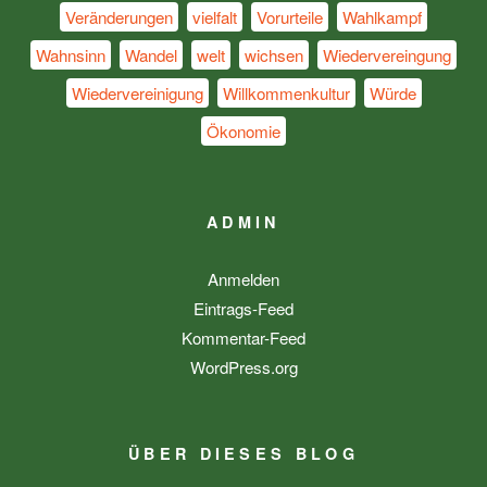
Veränderungen
vielfalt
Vorurteile
Wahlkampf
Wahnsinn
Wandel
welt
wichsen
Wiedervereingung
Wiedervereinigung
Willkommenkultur
Würde
Ökonomie
ADMIN
Anmelden
Eintrags-Feed
Kommentar-Feed
WordPress.org
ÜBER DIESES BLOG