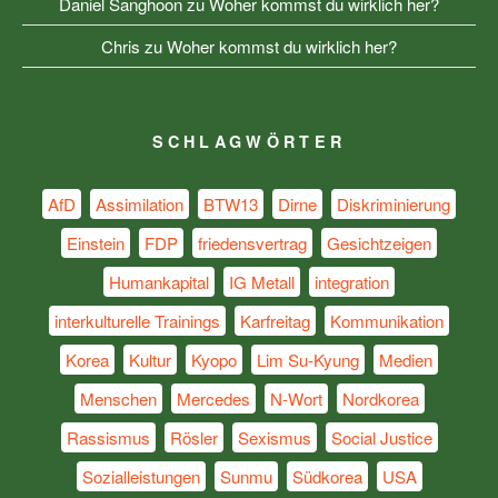
Daniel Sanghoon
zu
Woher kommst du wirklich her?
Chris
zu
Woher kommst du wirklich her?
SCHLAGWÖRTER
AfD
Assimilation
BTW13
Dirne
Diskriminierung
Einstein
FDP
friedensvertrag
Gesichtzeigen
Humankapital
IG Metall
integration
interkulturelle Trainings
Karfreitag
Kommunikation
Korea
Kultur
Kyopo
Lim Su-Kyung
Medien
Menschen
Mercedes
N-Wort
Nordkorea
Rassismus
Rösler
Sexismus
Social Justice
Sozialleistungen
Sunmu
Südkorea
USA