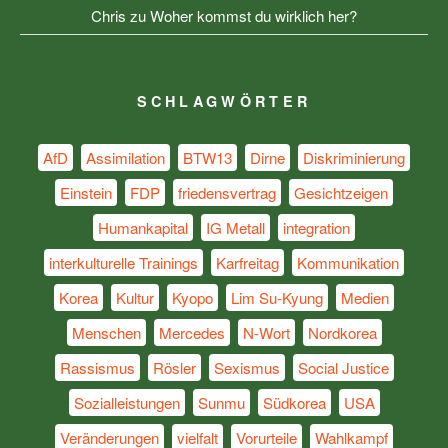
Chris
zu
Woher kommst du wirklich her?
SCHLAGWÖRTER
AfD
Assimilation
BTW13
Dirne
Diskriminierung
Einstein
FDP
friedensvertrag
Gesichtzeigen
Humankapital
IG Metall
integration
interkulturelle Trainings
Karfreitag
Kommunikation
Korea
Kultur
Kyopo
Lim Su-Kyung
Medien
Menschen
Mercedes
N-Wort
Nordkorea
Rassismus
Rösler
Sexismus
Social Justice
Sozialleistungen
Sunmu
Südkorea
USA
Veränderungen
vielfalt
Vorurteile
Wahlkampf