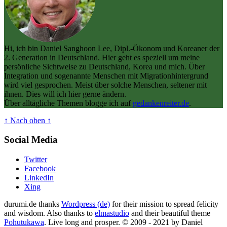
Hi, ich bin Daniel Sanghoon Lee, Dipl.-Ökonom und Koreaner der
2. Generation in Deutschland. Hier geht es speziell um meine
persönliche Sichtweise zu Deutschland, Korea und mich. Über
Integration und sogenannte Menschen mit Migrationhintergrund
wird viel gesprochen. Meist über solche Menschen, seltener mit
ihnen. Dies will ich hier gerne ändern.
Über alltägliche Themen blogge ich auf
gedankenreiter.de
.
↑ Nach oben ↑
Social Media
Twitter
Facebook
LinkedIn
Xing
durumi.de thanks
Wordpress (de)
for their mission to spread felicity
and wisdom. Also thanks to
elmastudio
and their beautiful theme
Pohutukawa
. Live long and prosper. © 2009 - 2021 by Daniel