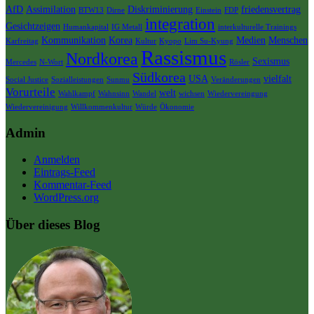
AfD
Assimilation
Diskriminierung
friedensvertrag
BTW13
Dirne
Einstein
FDP
integration
Gesichtzeigen
Humankapital
IG Metall
interkulturelle Trainings
Kommunikation
Korea
Medien
Menschen
Karfreitag
Kultur
Kyopo
Lim Su-Kyung
Rassismus
Nordkorea
Sexismus
Mercedes
N-Wort
Rösler
Südkorea
USA
vielfalt
Social Justice
Sozialleistungen
Sunmu
Veränderungen
Vorurteile
welt
Wahlkampf
Wahnsinn
Wandel
wichsen
Wiedervereingung
Wiedervereinigung
Willkommenkultur
Würde
Ökonomie
Admin
Anmelden
Eintrags-Feed
Kommentar-Feed
WordPress.org
Über dieses Blog