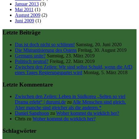
Januar 2013
(3)
Mai 2011
(1)
August 2009
(2)
Juni 2009
(1)
Letzte Beiträge
Das ist doch nicht so schlimm!
Samstag, 20. Juni 2020
Die Migrantisierung des Ostens
Freitag, 30. August 2019
Germans unite?
Samstag, 23. März 2019
Politisch neutral?
Freitag, 22. März 2019
Zwischen den Zeilen: Wir sind selbst Schuld, wenn die AfD
eines Tages Regierungspartei wird
Montag, 5. März 2018
Letzte Kommentare
Zwischen den Zeilen: Leben in Südkorea „Selten so viel
Drama erlebt“ | durumi.de
zu
Alle Menschen sind gleich.
Aber manche sind gleicher als die anderen.*
Daniel Sanghoon
zu
Woher kommst du wirklich her?
Chris
zu
Woher kommst du wirklich her?
Schlagwörter