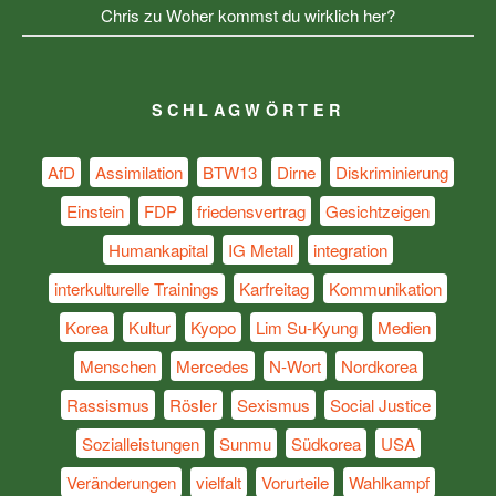
Chris
zu
Woher kommst du wirklich her?
SCHLAGWÖRTER
AfD
Assimilation
BTW13
Dirne
Diskriminierung
Einstein
FDP
friedensvertrag
Gesichtzeigen
Humankapital
IG Metall
integration
interkulturelle Trainings
Karfreitag
Kommunikation
Korea
Kultur
Kyopo
Lim Su-Kyung
Medien
Menschen
Mercedes
N-Wort
Nordkorea
Rassismus
Rösler
Sexismus
Social Justice
Sozialleistungen
Sunmu
Südkorea
USA
Veränderungen
vielfalt
Vorurteile
Wahlkampf