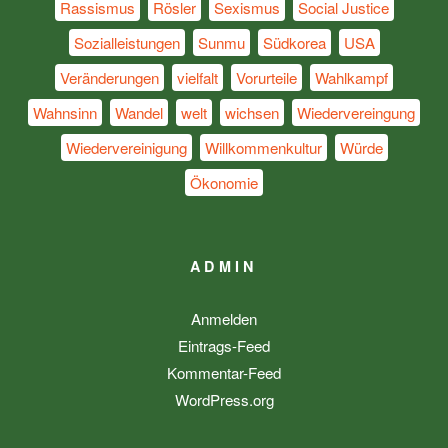
Rassismus
Rösler
Sexismus
Social Justice
Sozialleistungen
Sunmu
Südkorea
USA
Veränderungen
vielfalt
Vorurteile
Wahlkampf
Wahnsinn
Wandel
welt
wichsen
Wiedervereingung
Wiedervereinigung
Willkommenkultur
Würde
Ökonomie
ADMIN
Anmelden
Eintrags-Feed
Kommentar-Feed
WordPress.org