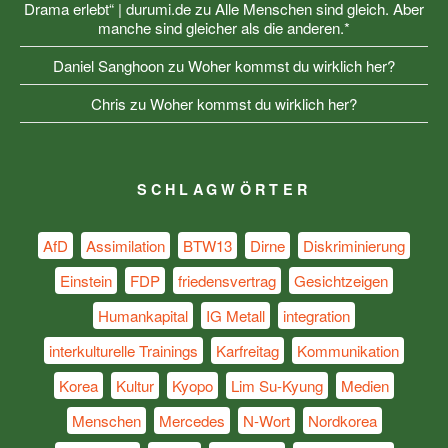
Drama erlebt“ | durumi.de
zu
Alle Menschen sind gleich. Aber
manche sind gleicher als die anderen.*
Daniel Sanghoon
zu
Woher kommst du wirklich her?
Chris
zu
Woher kommst du wirklich her?
SCHLAGWÖRTER
AfD
Assimilation
BTW13
Dirne
Diskriminierung
Einstein
FDP
friedensvertrag
Gesichtzeigen
Humankapital
IG Metall
integration
interkulturelle Trainings
Karfreitag
Kommunikation
Korea
Kultur
Kyopo
Lim Su-Kyung
Medien
Menschen
Mercedes
N-Wort
Nordkorea