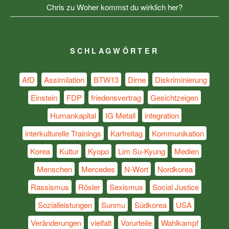
Chris
zu
Woher kommst du wirklich her?
SCHLAGWÖRTER
AfD
Assimilation
BTW13
Dirne
Diskriminierung
Einstein
FDP
friedensvertrag
Gesichtzeigen
Humankapital
IG Metall
integration
interkulturelle Trainings
Karfreitag
Kommunikation
Korea
Kultur
Kyopo
Lim Su-Kyung
Medien
Menschen
Mercedes
N-Wort
Nordkorea
Rassismus
Rösler
Sexismus
Social Justice
Sozialleistungen
Sunmu
Südkorea
USA
Veränderungen
vielfalt
Vorurteile
Wahlkampf