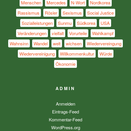
Menschen
Mercedes
N-Wort
Nordkorea
Rassismus
Rösler
Sexismus
Social Justice
Sozialleistungen
Sunmu
Südkorea
USA
Veränderungen
vielfalt
Vorurteile
Wahlkampf
Wahnsinn
Wandel
welt
wichsen
Wiedervereingung
Wiedervereinigung
Willkommenkultur
Würde
Ökonomie
ADMIN
Anmelden
Eintrags-Feed
Kommentar-Feed
WordPress.org