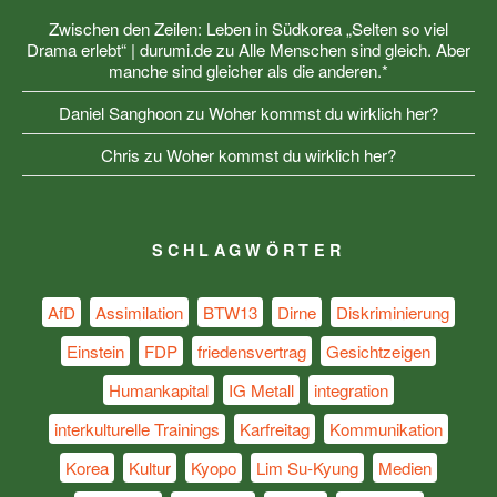
Zwischen den Zeilen: Leben in Südkorea „Selten so viel
Drama erlebt“ | durumi.de
zu
Alle Menschen sind gleich. Aber
manche sind gleicher als die anderen.*
Daniel Sanghoon
zu
Woher kommst du wirklich her?
Chris
zu
Woher kommst du wirklich her?
SCHLAGWÖRTER
AfD
Assimilation
BTW13
Dirne
Diskriminierung
Einstein
FDP
friedensvertrag
Gesichtzeigen
Humankapital
IG Metall
integration
interkulturelle Trainings
Karfreitag
Kommunikation
Korea
Kultur
Kyopo
Lim Su-Kyung
Medien