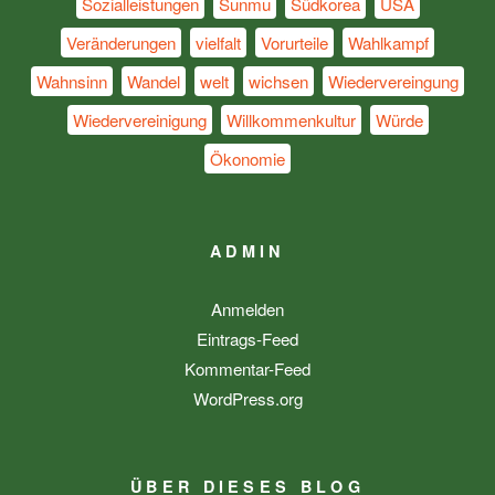
Sozialleistungen
Sunmu
Südkorea
USA
Veränderungen
vielfalt
Vorurteile
Wahlkampf
Wahnsinn
Wandel
welt
wichsen
Wiedervereingung
Wiedervereinigung
Willkommenkultur
Würde
Ökonomie
ADMIN
Anmelden
Eintrags-Feed
Kommentar-Feed
WordPress.org
ÜBER DIESES BLOG