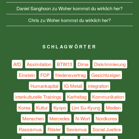
Daniel Sanghoon
zu
Woher kommst du wirklich her?
Chris
zu
Woher kommst du wirklich her?
SCHLAGWÖRTER
AfD
Assimilation
BTW13
Dirne
Diskriminierung
Einstein
FDP
friedensvertrag
Gesichtzeigen
Humankapital
IG Metall
integration
interkulturelle Trainings
Karfreitag
Kommunikation
Korea
Kultur
Kyopo
Lim Su-Kyung
Medien
Menschen
Mercedes
N-Wort
Nordkorea
Rassismus
Rösler
Sexismus
Social Justice