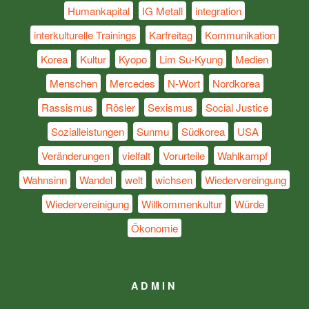
Humankapital
IG Metall
integration
interkulturelle Trainings
Karfreitag
Kommunikation
Korea
Kultur
Kyopo
Lim Su-Kyung
Medien
Menschen
Mercedes
N-Wort
Nordkorea
Rassismus
Rösler
Sexismus
Social Justice
Sozialleistungen
Sunmu
Südkorea
USA
Veränderungen
vielfalt
Vorurteile
Wahlkampf
Wahnsinn
Wandel
welt
wichsen
Wiedervereingung
Wiedervereinigung
Willkommenkultur
Würde
Ökonomie
ADMIN