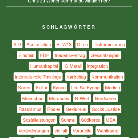
Chris
zu
Woher kommst du wirklich her?
SCHLAGWÖRTER
AfD
Assimilation
BTW13
Dirne
Diskriminierung
Einstein
FDP
friedensvertrag
Gesichtzeigen
Humankapital
IG Metall
integration
interkulturelle Trainings
Karfreitag
Kommunikation
Korea
Kultur
Kyopo
Lim Su-Kyung
Medien
Menschen
Mercedes
N-Wort
Nordkorea
Rassismus
Rösler
Sexismus
Social Justice
Sozialleistungen
Sunmu
Südkorea
USA
Veränderungen
vielfalt
Vorurteile
Wahlkampf