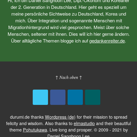
Hi, ich bin Daniel Sanghoon Lee, Dipl.-Ökonom und Koreaner
der 2. Generation in Deutschland. Hier geht es speziell um
meine persönliche Sichtweise zu Deutschland, Korea und
mich. Über Integration und sogenannte Menschen mit
Migrationhintergrund wird viel gesprochen. Meist über solche
Menschen, seltener mit ihnen. Dies will ich hier gerne ändern.
Über alltägliche Themen blogge ich auf
gedankenreiter.de
.
↑ Nach oben ↑
durumi.de thanks
Wordpress (de)
for their mission to spread
felicity and wisdom. Also thanks to
elmastudio
and their beautiful
theme
Pohutukawa
. Live long and prosper. © 2009 - 2021 by
Daniel Sanghoon Lee