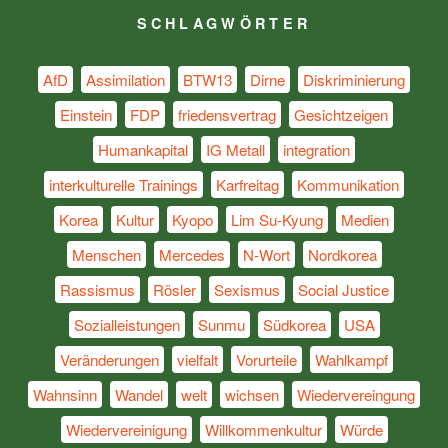
SCHLAGWÖRTER
AfD
Assimilation
BTW13
Dirne
Diskriminierung
Einstein
FDP
friedensvertrag
Gesichtzeigen
Humankapital
IG Metall
integration
interkulturelle Trainings
Karfreitag
Kommunikation
Korea
Kultur
Kyopo
Lim Su-Kyung
Medien
Menschen
Mercedes
N-Wort
Nordkorea
Rassismus
Rösler
Sexismus
Social Justice
Sozialleistungen
Sunmu
Südkorea
USA
Veränderungen
vielfalt
Vorurteile
Wahlkampf
Wahnsinn
Wandel
welt
wichsen
Wiedervereingung
Wiedervereinigung
Willkommenkultur
Würde